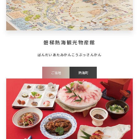
磐梯熱海観光物産館
ご当地
熱海町