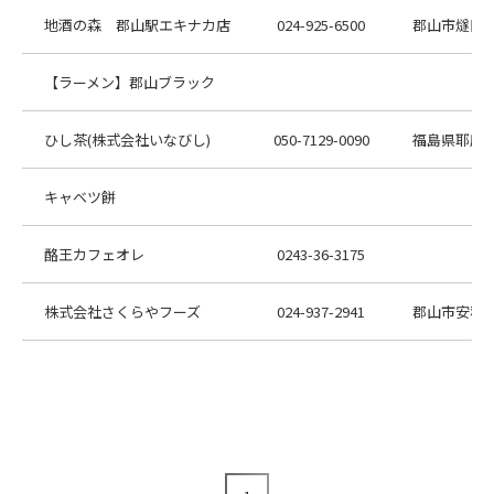
地酒の森 郡山駅エキナカ店
024-925-6500
郡山市燧田19
【ラーメン】郡山ブラック
ひし茶(株式会社いなびし)
050-7129-0090
福島県耶麻郡
キャベツ餅
酪王カフェオレ
0243-36-3175
株式会社さくらやフーズ
024-937-2941
郡山市安積町