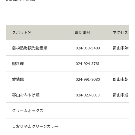
スポット名
電話番号
アクセス
磐梯熱海観光物産館
024-953-5408
郡山市熱海町熱
鯉料理
024-924-3761
愛情館
024-991-9080
郡山市朝日二
郡山おみやげ館
024-923-0033
郡山市燧田1
クリームボックス
こおりやまグリーンカレー