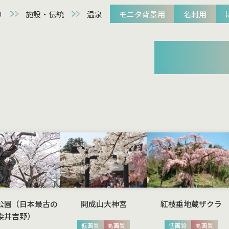
り
施設・伝統
温泉
モニタ背景用
名刺用
観光動画アーカ
公園（日本最古の
開成山大神宮
紅枝垂地蔵ザクラ
染井吉野）
低画質
高画質
低画質
高画質