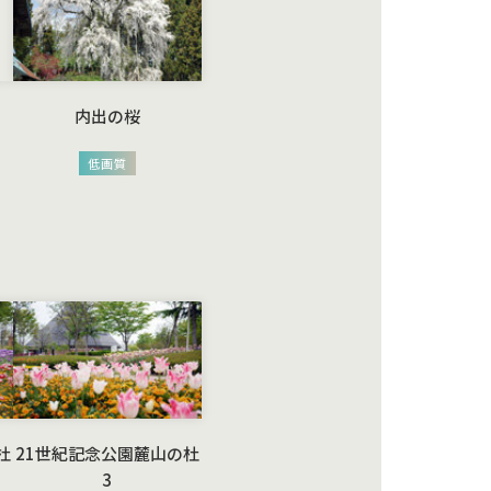
内出の桜
低画質
杜
21世紀記念公園麓山の杜
3