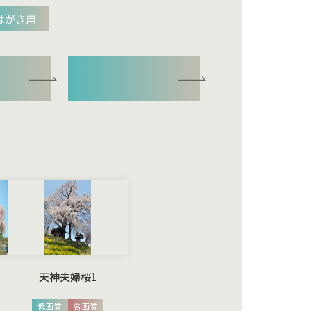
はがき用
イブ
ご利用規約
天神夫婦桜1
低画質
高画質