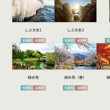
しぶき氷1
しぶき氷2
低画質
高画質
低画質
高画質
低
緑水苑
緑水苑（春）
低画質
高画質
低画質
高画質