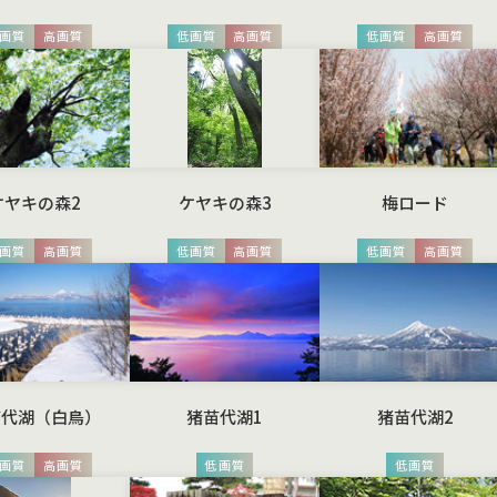
画質
高画質
低画質
高画質
低画質
高画質
ケヤキの森2
ケヤキの森3
梅ロード
画質
高画質
低画質
高画質
低画質
高画質
苗代湖（白鳥）
猪苗代湖1
猪苗代湖2
画質
高画質
低画質
低画質