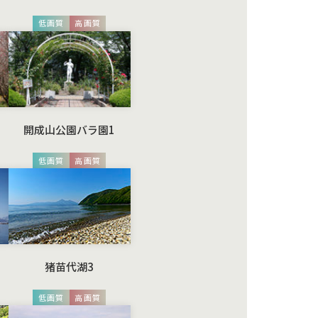
低画質
高画質
開成山公園バラ園1
低画質
高画質
猪苗代湖3
低画質
高画質