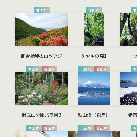
低画質
低画質
低
御霊櫃峠の山ツツジ
ケヤキの森1
低画質
高画質
低画質
高画質
低
開成山公園バラ園2
秋山浜（白鳥）
猪
低画質
高画質
低画質
高画質
低