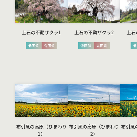
上石の不動ザクラ1
上石の不動ザクラ2
上石
低画質
高画質
低画質
高画質
低
布引風の高原（ひまわり
布引風の高原（ひまわり
布引風
1）
2）