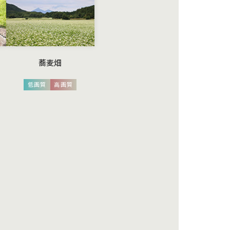
蕎麦畑
低画質
高画質