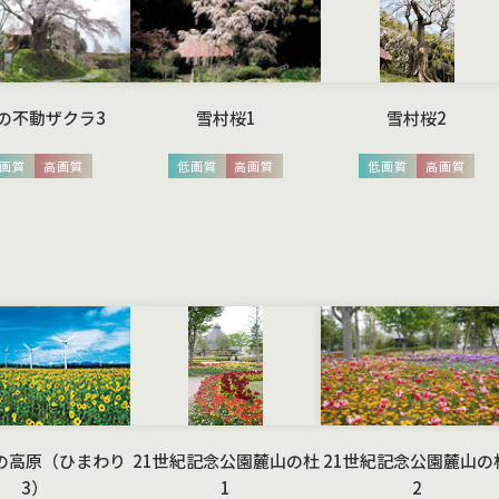
の不動ザクラ3
雪村桜1
雪村桜2
画質
高画質
低画質
高画質
低画質
高画質
の高原（ひまわり
21世紀記念公園麓山の杜
21世紀記念公園麓山の
3）
1
2