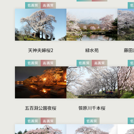
低画質
高画質
低
天神夫婦桜2
緑水苑
藤田
低画質
高画質
低画質
高画質
低
五百淵公園夜桜
笹原川千本桜
低画質
高画質
低画質
低