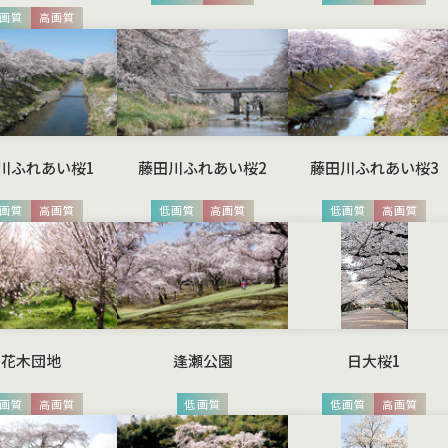
画質
高画質
川ふれあい桜1
藤田川ふれあい桜2
藤田川ふれあい桜3
画質
高画質
低画質
高画質
低画質
高画質
花木団地
逢瀬公園
日大桜1
画質
高画質
低画質
低画質
高画質