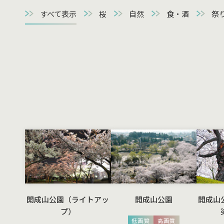
すべて表示
桜
自然
食・酒
祭
開成山公園（ライトアッ
開成山公園
開成山
プ）
低画質
高画質