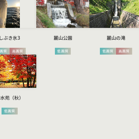
しぶき氷3
麓山公園
麓山の滝
画質
高画質
低画質
低画質
高画質
緑水苑（秋）
低画質