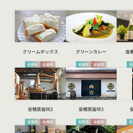
クリームボックス
グリーンカレー
逢
低画質
高画質
低画質
高画質
低
安積蒸留所2
安積蒸留所3
低画質
高画質
低画質
高画質
低