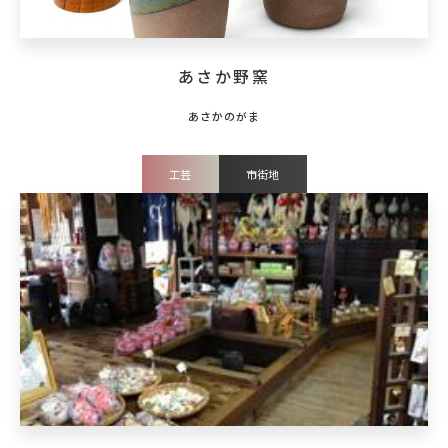
あさか野窯
工芸
市街地