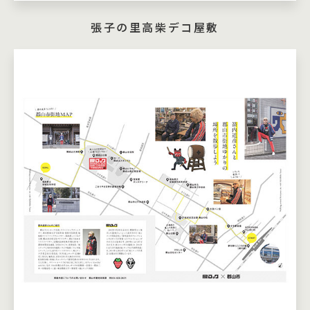
張子の里高柴デコ屋敷