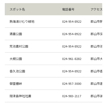
スポット名
電話番号
アクセス
熱海湯けむり緑地
024-954-8922
郡山市熱海
酒蓋公園
024-954-8922
郡山市深沢2-
荒池農村公園
024-954-8922
郡山市池ノ
大槻公園
024-961-8282
郡山市大槻町
香久池公園
024-954-8922
郡山市香久池
御霊櫃峠
024-957-3000
郡山市逢瀬
隠津島神社社叢
024-983-2117
郡山市湖南町