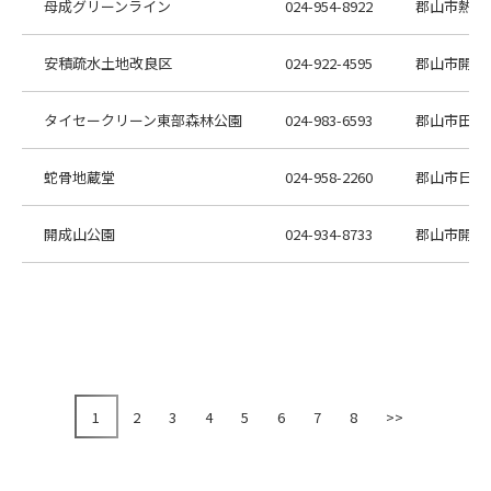
母成グリーンライン
024-954-8922
郡山市熱海
安積疏水土地改良区
024-922-4595
郡山市開成
タイセークリーン東部森林公園
024-983-6593
郡山市田村町
蛇骨地蔵堂
024-958-2260
郡山市日和
開成山公園
024-934-8733
郡山市開成1
1
2
3
4
5
6
7
8
>>