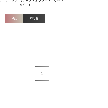
和食
市街地
1