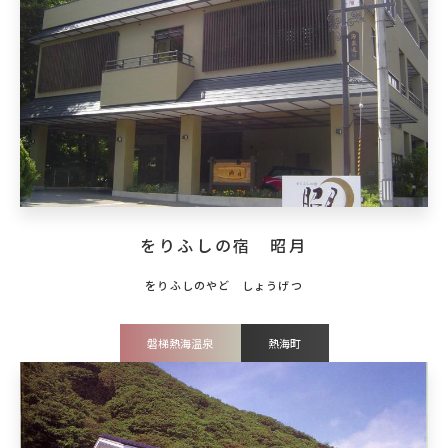
をりふしの宿 昭月
磐梯熱海温泉
熱海町