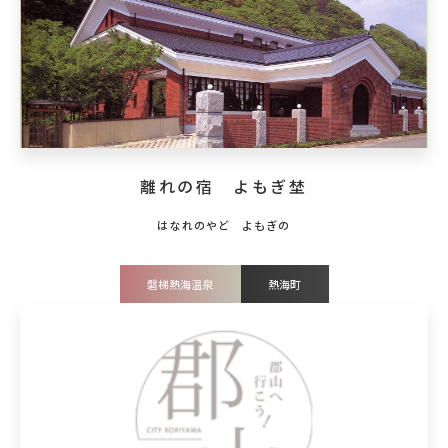
離れの宿 よもぎ埜
磐梯熱海温泉
熱海町