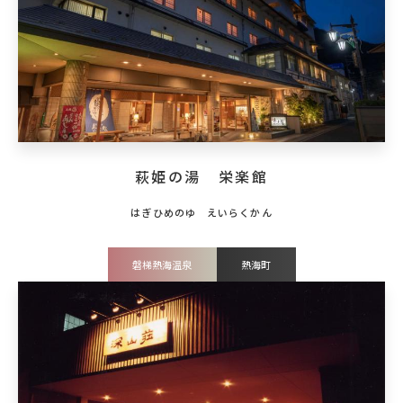
萩姫の湯 栄楽館
磐梯熱海温泉
熱海町