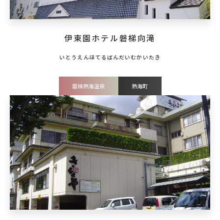
伊東園ホテル磐梯向滝
磐梯熱海温泉
熱海町