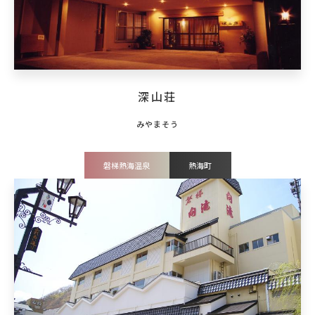
深山荘
磐梯熱海温泉
熱海町