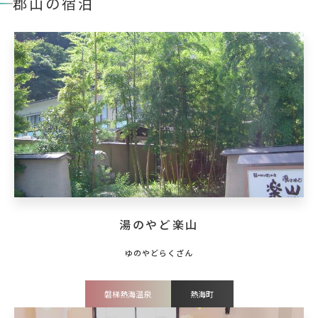
郡山の宿泊
湯のやど楽山
磐梯熱海温泉
熱海町