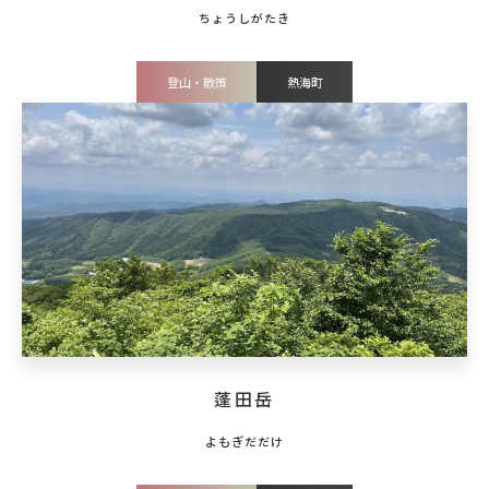
登山・散策
熱海町
蓬田岳