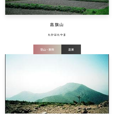
高旗山
登山・散策
逢瀬