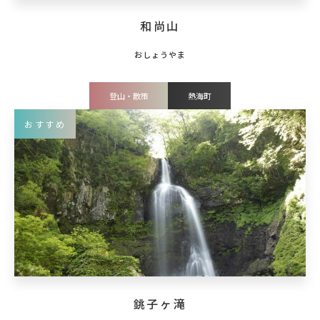
和尚山
登山・散策
熱海町
おすすめ
銚子ヶ滝