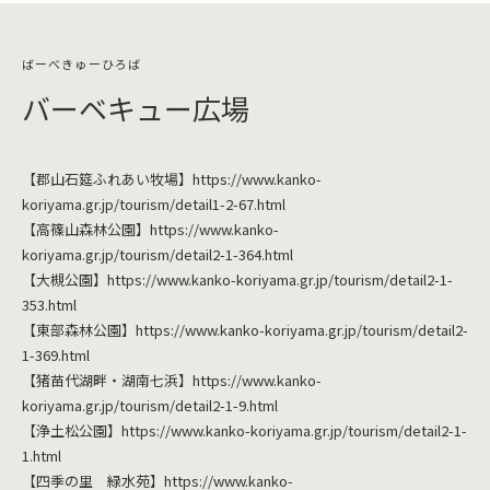
バーベキュー広場
【郡山石筵ふれあい牧場】
https://www.kanko-
koriyama.gr.jp/tourism/detail1-2-67.html
【高篠山森林公園】
https://www.kanko-
koriyama.gr.jp/tourism/detail2-1-364.html
【大槻公園】
https://www.kanko-koriyama.gr.jp/tourism/detail2-1-
353.html
【東部森林公園】
https://www.kanko-koriyama.gr.jp/tourism/detail2-
1-369.html
【猪苗代湖畔・湖南七浜】
https://www.kanko-
koriyama.gr.jp/tourism/detail2-1-9.html
【浄土松公園】
https://www.kanko-koriyama.gr.jp/tourism/detail2-1-
1.html
【四季の里 緑水苑】
https://www.kanko-