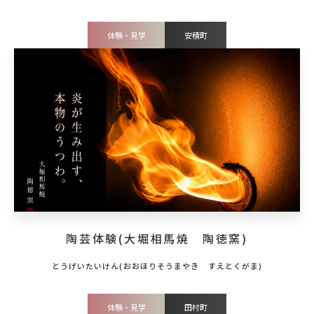
体験・見学
安積町
陶芸体験(大堀相馬焼 陶徳窯)
体験・見学
田村町