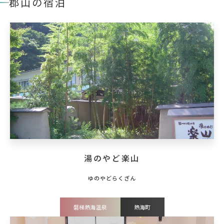
郡山の宿泊
湯のやど楽山
磐梯熱海温泉
熱海町