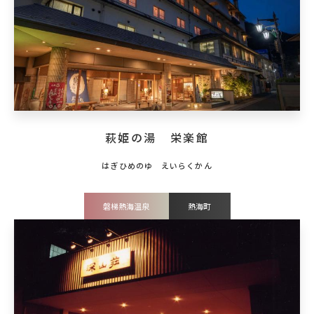
萩姫の湯 栄楽館
磐梯熱海温泉
熱海町