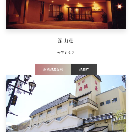
深山荘
磐梯熱海温泉
熱海町