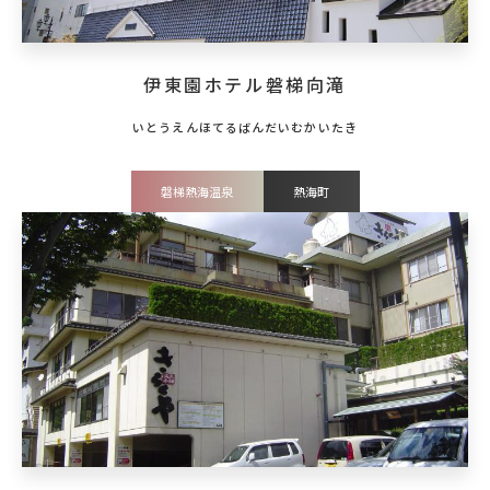
伊東園ホテル磐梯向滝
磐梯熱海温泉
熱海町