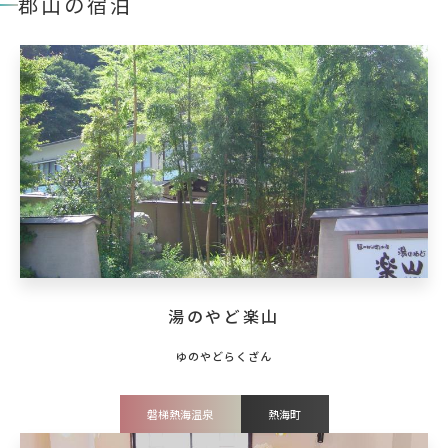
郡山の宿泊
湯のやど楽山
磐梯熱海温泉
熱海町