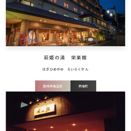
萩姫の湯 栄楽館
磐梯熱海温泉
熱海町