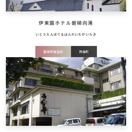
伊東園ホテル磐梯向滝
磐梯熱海温泉
熱海町