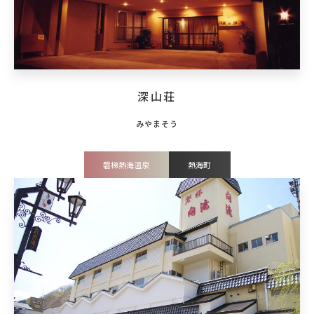
深山荘
磐梯熱海温泉
熱海町