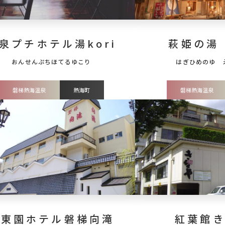
泉プチホテル湯kori
萩姫の湯
磐梯熱海温泉
熱海町
磐梯熱海温泉
伊東園ホテル磐梯向滝
紅葉館