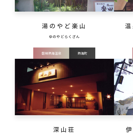
湯のやど楽山
温
磐梯熱海温泉
熱海町
深山荘