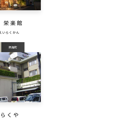
 栄楽館
熱海町
きらくや