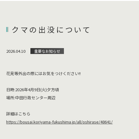
クマの出没について
2026.04.10
重要なお知らせ
花見等外出の際にはお気をつけください!!
日時:2026年4月9日(火)夕方頃
場所:中田行政センター周辺
詳細はこちら
https://bousai.koriyama-fukushima.jp/all/oshirase/48641/