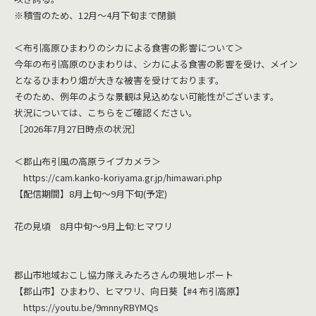
※積雪のため、12月～4月下旬まで閉鎖
＜布引高原ひまわりのシカによる食害の影響について＞
今年の布引高原のひまわりは、シカによる食害の影響を受け、メイン
となるひまわり畑が大きな被害を受けております。
そのため、例年のような景観は見込めない可能性がございます。
状況については、こちらをご確認ください。
［
2026年7月27日時点の状況
］
＜郡山布引風の高原ライブカメラ＞
https://cam.kanko-koriyama.gr.jp/himawari.php
【配信期間】8月上旬～9月下旬(予定)
花の見頃 8月中旬～9月上旬:ヒマワリ
郡山市地域おこし協力隊えみたろさんの現地レポート
【郡山市】ひまわり、ヒマワリ、向日葵【#4 布引高原】
https://youtu.be/9mnnyRBYMQs