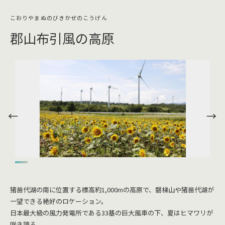
郡山布引風の高原
猪苗代湖の南に位置する標高約1,000mの高原で、磐梯山や猪苗代湖が
一望できる絶好のロケーション。
日本最大級の風力発電所である33基の巨大風車の下、夏はヒマワリが
咲き誇る。